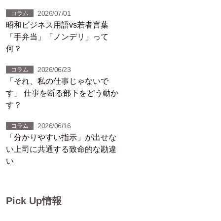
のヒント』（12）
2026/07/01
コラム
昭和ビジネス用語vs若者言葉
「手弁当」「ノンデリ」って
何？
2026/06/23
コラム
「それ、私の仕事じゃないで
す」 仕事を断る部下をどう動か
す？
2026/06/16
コラム
「分かりやすい指示」が出せな
い上司に共通する致命的な勘違
い
Pick Up情報