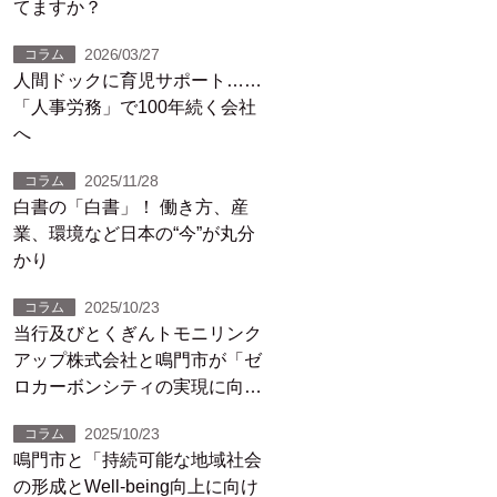
てますか？
2026/03/27
コラム
人間ドックに育児サポート……
「人事労務」で100年続く会社
へ
2025/11/28
コラム
白書の「白書」！ 働き方、産
業、環境など日本の“今”が丸分
かり
2025/10/23
コラム
当行及びとくぎんトモニリンク
アップ株式会社と鳴門市が「ゼ
ロカーボンシティの実現に向け
た連携協定」を締結しました！
2025/10/23
コラム
鳴門市と「持続可能な地域社会
の形成とWell-being向上に向け