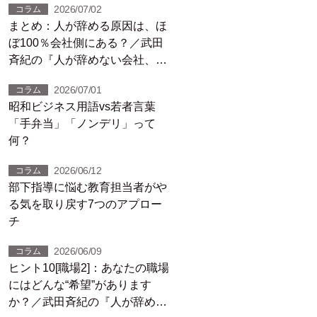
2026/07/02
コラム
まとめ：人が辞める原因は、ほ
ぼ100％会社側にある？／武田
斉紀の『人が辞めない会社、10
のヒント』（12）
2026/07/01
コラム
昭和ビジネス用語vs若者言葉
「手弁当」「ノンデリ」って
何？
2026/06/12
コラム
部下指導に悩む教育担当者がや
る気を取り戻す7つのアプロー
チ
2026/06/09
コラム
ヒント10[職場2]：あなたの職場
にはどんな“希望”があります
か？／武田斉紀の『人が辞めな